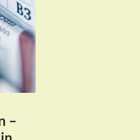
n –
in