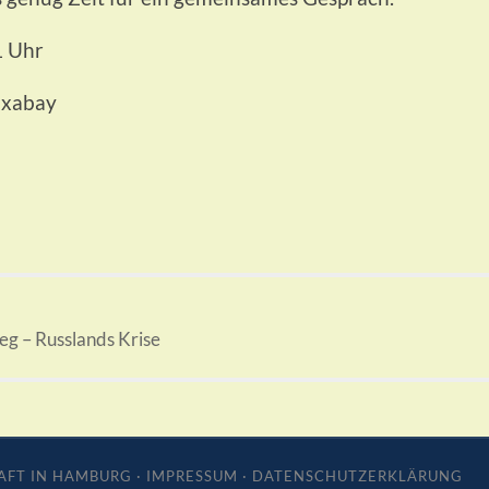
1 Uhr
ixabay
eg – Russlands Krise
AFT IN HAMBURG
·
IMPRESSUM
·
DATENSCHUTZERKLÄRUNG