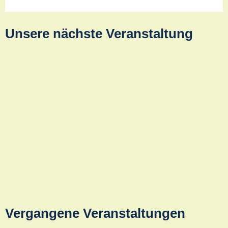
Unsere nächste Veranstaltung
Einladung zu Lesung und Gespräch mit Ira
Peter zu ihrem Buch: „Deutsch genug?
Warum wir endlich über Russlanddeutsche
sprechen müssen““
Dienstag, 13. Oktober 2026. Russlanddeutsche wählen rechts,
sprechen ständig russisch und verehren Putin … – ist das wirklich
so? Was...
Weiterlesen
Vergangene Veranstaltungen