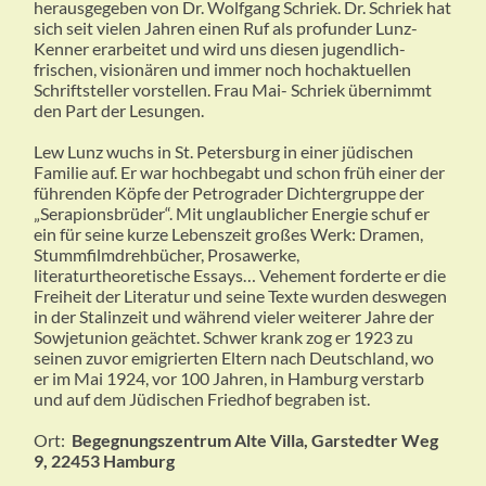
herausgegeben von
Dr. Wolfgang Schriek.
Dr. Schriek hat
sich seit vielen Jahren
einen Ruf als profunder Lunz-
Kenner
erarbeitet und wird uns diesen
jugendlich-
frischen, vision
ä
ren und
immer noch hochaktuellen
Schriftsteller vorstellen. Frau Mai-
Schriek
ü
bernimmt
den Part der
Lesungen.
Lew Lunz wuchs in St.
Petersburg in einer j
ü
dischen
Familie
auf. Er war hochbegabt und schon
fr
ü
h einer der
f
ü
hrenden K
ö
pfe der Petrograder Dichtergruppe der
„Serapionsbrüder“. Mit unglaublicher Energie schuf er
ein für seine kurze Lebenszeit großes Werk: Dramen,
Stummfilmdrehbücher, Prosawerke,
literaturtheoretische Essays… Vehement forderte er die
Freiheit der Literatur und seine Texte wurden deswegen
in der Stalinzeit und während vieler weiterer Jahre der
Sowjetunion geächtet. Schwer krank zog er 1923 zu
seinen zuvor emigrierten Eltern nach Deutschland, wo
er im Mai 1924, vor 100 Jahren, in Hamburg verstarb
und auf dem Jüdischen Friedhof begraben ist.
Ort:
Begegnungszentrum Alte Villa, Garstedter Weg
9, 22453 Hamburg